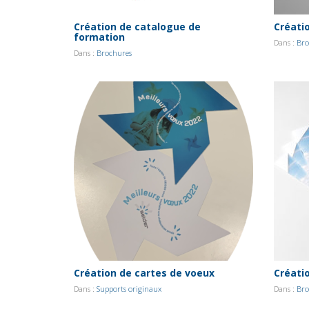
Création de catalogue de
Créati
formation
Dans :
Bro
Dans :
Brochures
Création de cartes de voeux
Créati
Dans :
Supports originaux
Dans :
Bro