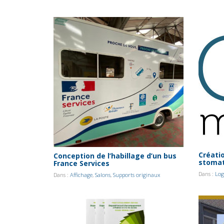
Créati
Conception de l’habillage d’un bus
stoma
France Services
Dans :
Log
Dans :
Affichage
,
Salons
,
Supports originaux