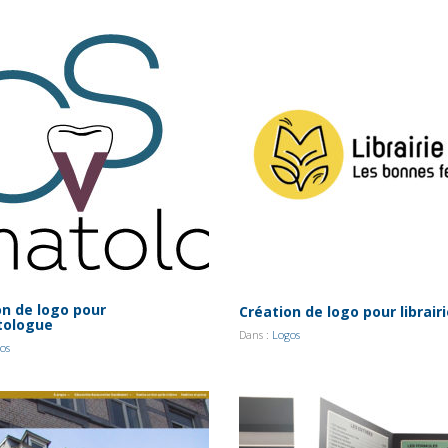
on de logo pour
Création de logo pour librair
tologue
Dans :
Logos
os