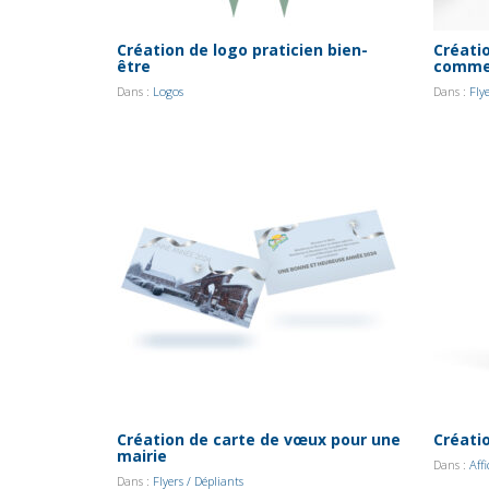
Création de logo praticien bien-
Créati
être
comme
Dans :
Logos
Dans :
Fly
Création de carte de vœux pour une
Créatio
mairie
Dans :
Aff
Dans :
Flyers / Dépliants