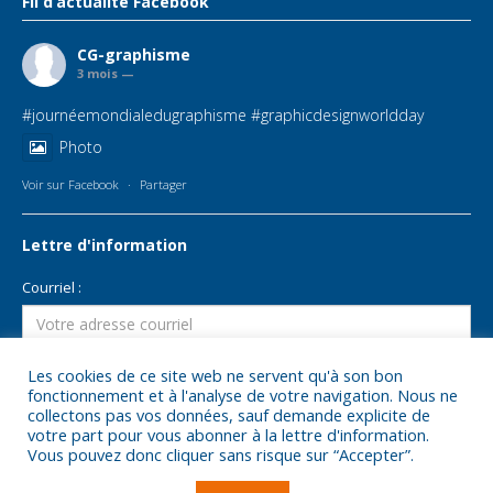
Fil d’actualité Facebook
CG-graphisme
3 mois —
#journéemondialedugraphisme
#graphicdesignworldday
Photo
Voir sur Facebook
·
Partager
Lettre d'information
Courriel :
Les cookies de ce site web ne servent qu'à son bon
fonctionnement et à l'analyse de votre navigation. Nous ne
collectons pas vos données, sauf demande explicite de
votre part pour vous abonner à la lettre d'information.
Vous pouvez donc cliquer sans risque sur “Accepter”.
© 2026 -
CG-graphisme studio graphique Rouen
- Tous droits réservés