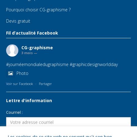
Pourquoi choisir CG-graphisme ?
Devis gratuit
Fil d’actualité Facebook
CG-graphisme
3 mois —
#journéemondialedugraphisme
#graphicdesignworldday
Photo
Voir sur Facebook
·
Partager
Lettre d'information
Courriel :
Les cookies de ce site web ne servent qu'à son bon