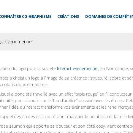
CONNAÎTRE CG-GRAPHISME
CRÉATIONS
DOMAINES DE COMPÉTE
go événementiel
ation du logo pour la société
Interact événementiel
, en Normandie, so
eract a choisi un logo à l’image de sa créatrice : structuré, sobre et s
 coloris doux et naturels.
visuel a donc été travaillé avec un effet “tapis rouge” en fil conducteur
tinuité, pour aboutir sur le “feu d’artifice” dessiné avec les étoiles. 
ner l’idée qu’Interact transforme vos événements et les rend incroya
rappel des étoiles est ajouté pour marquer le point du i et faire le lie
rose saumon qui apporte sa douceur et son côté cosy, vient contrebal
est teinté d’un rose plus pâle pour apporter du relief et un aspect “irisé