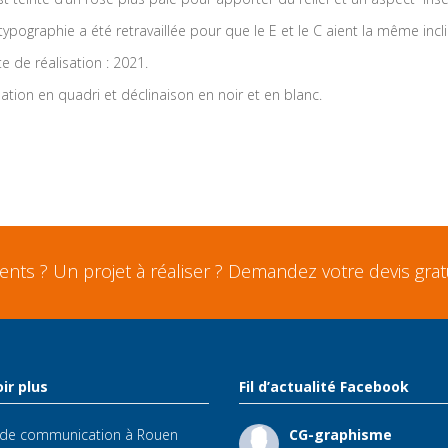
typographie a été retravaillée pour que le E et le C aient la même in
e de réalisation : 2021.
ation en quadri et déclinaison en noir et en blanc.
ts ? Un projet à réaliser ? Demandez votre devis gratu
ir plus
Fil d’actualité Facebook
 de communication à Rouen
CG-graphisme