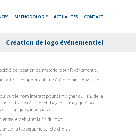
NCES
MÉTHODOLOGIE
ACTUALITÉS
CONTACT
Création de logo événementiel
ciété de location de matériel pour l’événementiel.
érieux, tout en apportant un côté humain, convivial et
 qui suit le nom Interact pour témoigner du lien, de la
Cela aboutit aussi à un effet “baguette magique” pour
bles, magiques, inoubliables…
n entre le début et la fin du mot.
ancer la typographie stricte choisie.
”.