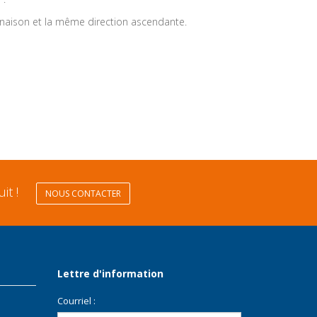
clinaison et la même direction ascendante.
it !
NOUS CONTACTER
Lettre d'information
Courriel :