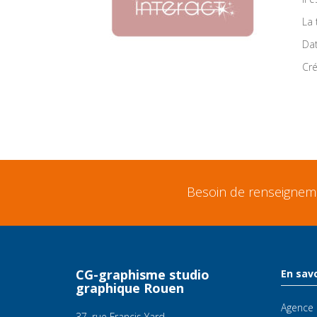
La 
Dat
Cré
Besoin de renseignemen
CG-graphisme studio
En savo
graphique Rouen
Agence
37, rue Francis Yard