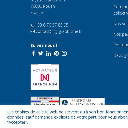
76000 Rouen
Communi
France
collecti
Nos sol
+33 6 70 57 85 95
contact@cg-graphisme.fr
Nos pa
Pourquo
Suivez nous !
Devis gr
Les cookies de ce site web ne servent qu'à son bon fonctionnem
données, sauf demande explicite de votre part pour vous abonne
“Accepter”.
© 2026 -
CG-graphisme studio graphique Rouen
- Tous droits r