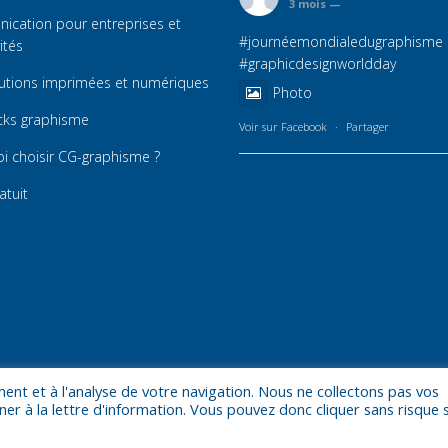
3 mois —
cation pour entreprises et
#journéemondialedugraphisme
vités
#graphicdesignworldday
utions imprimées et numériques
Photo
cks graphisme
Voir sur Facebook
·
Partager
i choisir CG-graphisme ?
atuit
ent et à l'analyse de votre navigation. Nous ne collectons pas vos
r à la lettre d'information. Vous pouvez donc cliquer sans risque 
éservés
Mentions légales
Politique de confidentialité