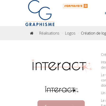
/
Réalisations
/
Logos
/
Création de lo
Cré
Int
des
Le 
con
don
Un 
Le 
Il 